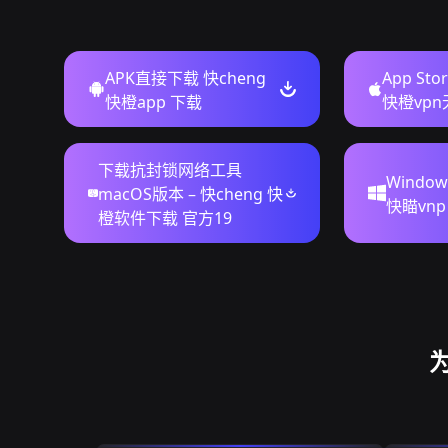
APK直接下载 快cheng
App St
快橙app 下载
快橙vp
下载抗封锁网络工具
Windo
macOS版本 – 快cheng 快
快瞄vnp
橙软件下载 官方19