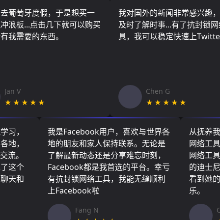
算去葡萄牙度假，于是想买一
我对国外的新闻非常感兴趣
冲浪板...点击几下就可以购买
及时了解时事...有了抗封锁
所有我需要的东西。
具，我可以稳定快速上Twitte
Jan V
Chen G
★★★★★
★★★★★
院学习，
我是Facebook用户，喜欢与世界各
从抚养
界各地，
地的朋友和家人保持联系。无论是
网络工
们交流。
了解最新动态还是分享难忘时刻，
网络工
现了这个
Facebook都是我首选的平台。幸亏
的迪士
友聊天和
有抗封锁网络工具，我能无缝顺利
看到她
上Facebook啦
乐。
Fang N